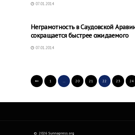
07.01.2014
Неграмотность в Саудовской Арави
сокращается быстрее ожидаемого
07.01.2014
1
…
20
21
22
23
24
© 2026 Sunnapress.org