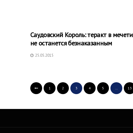
Саудовский Король: теракт в мечети
не останется безнаказанным
25.05.2015
1
2
3
4
5
…
13