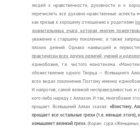
людей к нравственности, духовности и к хоро
перечислять все духовно-нравственные аспекты м
как призыв к хорошему отношению к родителям
(о
хранительница очага, которая многим пожертвов
уважение к старшему поколению; а также запрещ
плохих деяний. Однако наивысшей и первосте
практически всех других религий, учений и идеоло
единобожия, т.е. чистого монотеизма. «Моноте
обожествление одного Творца — Всевышнего Алла
всех видах поклонения. Поэтому именно единобож
И напротив, самой великой несправедливостью и 
кого-либо наряду с Аллахом. И так, многобожие э
прощает. Всевышний Аллах сказал:
«Воистину, А
прощает все остальные грехи (т.е. меньше этого),
измышляет великий грех».
(Коран: сура «Женщины», 