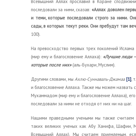
Всевышний Аллах прославил в Коране сподвижник
последовали за ними, сказав:
«Аллах доволен перв
и теми, которые последовали строго за ними. О
сады, в которых текут реки. Они пребудут там веч
100).
На превосходство первых трех поколений Ислама
(мир ему и благословение Аллаха):
«Лучшие люди — 
которые после них»
(аль-Бухари, Муслим).
Другими словами, мы
Ахлю-Сунна
в
аль
-Джамаа
[1]
, 
и благословение Аллаха. Также мы можем назвать 
Мухаммадом (мир ему и благословение Аллаха), ег
последовали за ними не отходя от них ни на шаг.
Нашими праведными учеными мы также считаем о
таких великих ученых как Абу Ханифа, Шафии, 
Всевышний Аллах). Мы считаем приемлемым, ес