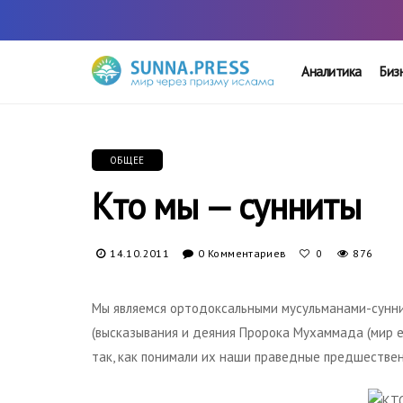
Аналитика
Биз
ОБЩЕЕ
Кто мы — сунниты
14.10.2011
0 Комментариев
876
0
Мы являемся ортодоксальными мусульманами-сунни
(высказывания и деяния Пророка Мухаммада (мир е
так, как понимали их наши праведные предшествен