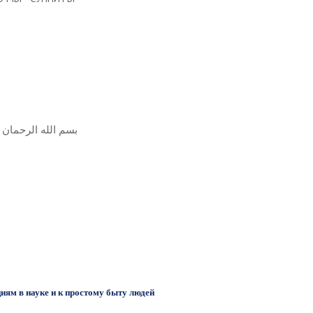
بسم الله الرحمان 
иям в науке и к простому быту людей