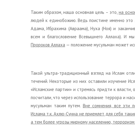
Таким образом, наша основная цель – это,
на осно
людей к единобожию. Ведь поистине именно это я
Адама, Ибрахима (Авраама), Нуха (Ноя) и заканч
всем и благословение Всевышнего Аллаха). И м
Пророков Аллаха
— положение мусульман может исп
Такой ультра-традиционный взгляд на Ислам отл
течений. Некоторые из них оставили изучение Исл
«Исламские партии» и стремясь придти к власти, 
посчитали, что через использование террора и нас
мусульман таким путем.
Вне сомнения, все эти 
Ислама т.к. Ахлю-Сунна не приемлет для себя такие
а тем более угрозы мирному населению, терроризм 