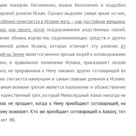
шим манерам. Несомненно, можно бесконечно и подробно
ировой религии Ислам. Однако выделим самые яркие из них,
собенно почитается в Исламе мать – как достойная женщина,
ала для своего дитя)
, поддерживание родственных связей,
ение обмана, воровства, одурманивающих средств и других
пенной целью Ислама, которая отличает эту религию
от
гий на Земле
является именно призыв людей к исповедованию
изм», в правильном понимании Ислама, приказывает людям
ха, не приравнивая к Нему никаких других сотоварищей во
ие считается наилучшим и самым главным деянием в Исламе.
самым великим грехом является поклонение и обожествление
то единственный грех, который Милосердный Аллах никогда не
ллах не прощает, когда к Нему приобщают сотоварищей, но
 кому пожелает. Кто же приобщает сотоварищей к Аллаху, тот
аят 48).