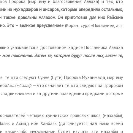
ов Пророка (мир ему и благословение Аллаха) и тех, кто
ыми из мухаджиров и ансаров, которые опередили остальных,
ни также довольны Аллахом. Он приготовил для них Райские
но. Это – великое преуспеяние»
(Коран: сура «Покаяние», аят
 явно указывается в достоверном хадисе Посланника Аллаха
мое поколение. Затем те, которые будут после них, затем те,
т.е. те, кто следуют Сунне (Пути) Пророка Мухаммада, мир ему
себя
Ахлю-Салаф
— что означает те, кто следуют за Пророком
о сподвижниками и за другими праведными предками, которые
снователей четырех суннитских правовых школ (мазхабы),
Малик и Ахмад ибн Ханбаль (да смилуется над ними всеми
ли какой-либо мусульманин будет изучать эти мазхабы и