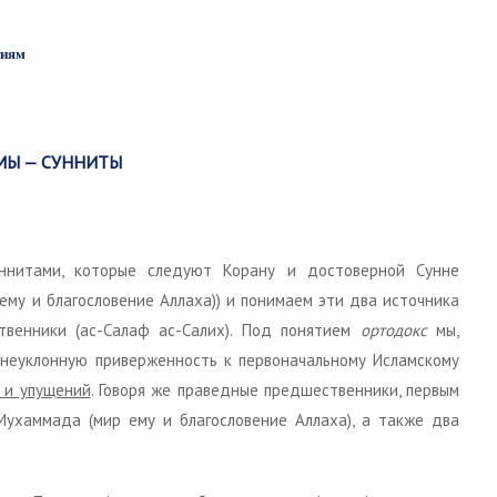
тиям
МЫ — СУННИТЫ
уннитами, которые следуют Корану и достоверной Сунне
ему и благословение Аллаха)) и понимаем эти два источника
твенники (ас-Салаф ас-Салих). Под понятием
ортодокс
мы,
 неуклонную приверженность к первоначальному Исламскому
 и упущений
. Говоря же праведные предшественники, первым
ухаммада (мир ему и благословение Аллаха), а также два