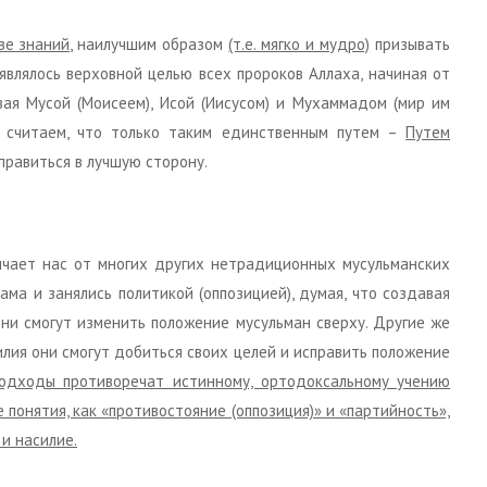
ве знаний,
наилучшим образом
(т.е. мягко и мудро)
призывать
влялось верховной целью всех пророков Аллаха, начиная от
ивая Мусой (Моисеем), Исой (Иисусом) и Мухаммадом (мир им
ы считаем, что только таким единственным путем –
Путем
равиться в лучшую сторону.
ичает нас от многих других нетрадиционных мусульманских
ама и занялись политикой (оппозицией), думая, что создавая
они смогут изменить положение мусульман сверху. Другие же
илия они смогут добиться своих целей и исправить положение
подходы противоречат истинному, ортодоксальному учению
 понятия, как «противостояние (оппозиция)» и «партийность»,
и насилие.