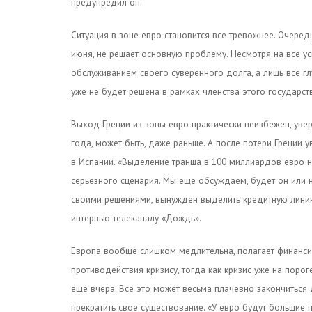
предупредил он.
Ситуация в зоне евро становится все тревожнее. Очеред
июня, не решает основную проблему. Несмотря на все 
обслуживанием своего суверенного долга, а лишь все гл
уже не будет решена в рамках членства этого государств
Выход Греции из зоны евро практически неизбежен, уве
года, может быть, даже раньше. А после потери Греции 
в Испании. «Выделение транша в 100 миллиардов евро 
серьезного сценария. Мы еще обсуждаем, будет он или н
своими решениями, вынужден выделить кредитную линию,
интервью телеканалу «Дождь».
Европа вообще слишком медлительна, полагает финансис
противодействия кризису, тогда как кризис уже на порог
еще вчера. Все это может весьма плачевно закончиться
прекратить свое существование. «У евро будут большие п