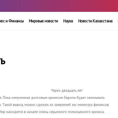
нес и Финансы
Мировые новости
Наука
Новости Казахстана
ть
Через двадцать лет
я. Пока измученная долговым кризисом Европа будет зализывать
н. Такой вывод можно сделать из заявлений экс-министра финансов
ир находится в начале очень серьезного полноценного кризиса,