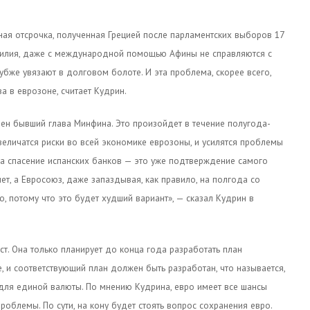
ная отсрочка, полученная Грецией после парламентских выборов 17
усилия, даже с международной помощью Афины не справляются с
убже увязают в долговом болоте. И эта проблема, скорее всего,
а в еврозоне, считает Кудрин.
рен бывший глава Минфина. Это произойдет в течение полугода-
увеличатся риски во всей экономике еврозоны, и усилятся проблемы
на спасение испанских банков — это уже подтверждение самого
ет, а Евросоюз, даже запаздывая, как правило, на полгода со
 потому что это будет худший вариант», — сказал Кудрин в
т. Она только планирует до конца года разработать план
е, и соответствующий план должен быть разработан, что называется,
 для единой валюты. По мнению Кудрина, евро имеет все шансы
роблемы. По сути, на кону будет стоять вопрос сохранения евро.