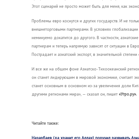
Этот сценарий не просто может быть для меня, как эконом
Проблемы евро коснутся и других государств. И не тол
внешнеторговыми партнерами. В условиях глобализации 
неминуемо докатится до другого. В частности, азиатск
партнерам и теперь напрямую зависят от ситуации в Евр
Пострадает и азиатский экспорт, в значительной степени
И все же на общем фоне Азиатско-Тихоокеанский регион
он станет лидирующим в мировой экономике, считает экс-
станет основным в основном из-за увеличения доли Кит
другими регионами мира», — сказал он, пишет
«Утро.ру».
Читайте также:
Назарбаев (да хранит его Аллах) поручил развивать Ази