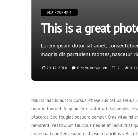
БЕЗ РУБРИКИ
This is a great phot
Lorem ipsum dolor sit amet, consectetuer
magnis dis parturient montes, nascetur ri
24.12.2016
0 Комментариев
4.5k
2
Mauris mattis auctor cursus. Phasellus tellus tellus, 
nunc in laoreet. Aliquam erat volutpat. Suspendisse vu
placerat. Sed feugiat posuere semper. Cras vitae mi er
hendrerit. Vestibulum faucibus neque at lacus tristiqu
malesuada pellentesque, nisl ipsum faucibus velit, et