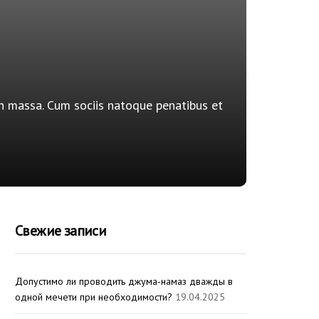
n massa. Cum sociis natoque penatibus et
Свежие записи
Допустимо ли проводить джума-намаз дважды в
одной мечети при необходимости?
19.04.2025