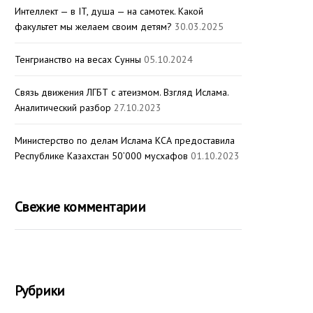
Интеллект — в IT, душа — на самотек. Какой
факультет мы желаем своим детям?
30.03.2025
Тенгрианство на весах Сунны
05.10.2024
Связь движения ЛГБТ с атеизмом. Взгляд Ислама.
Аналитический разбор
27.10.2023
Министерство по делам Ислама КСА предоставила
Республике Казахстан 50’000 мусхафов
01.10.2023
Свежие комментарии
Рубрики