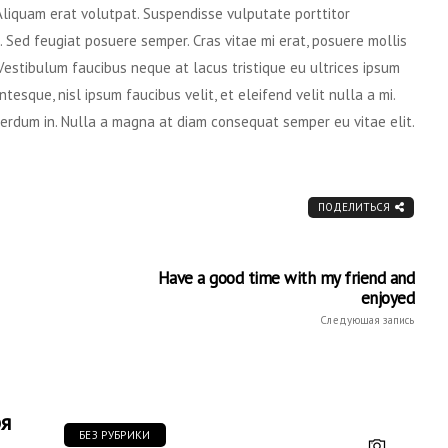
 Aliquam erat volutpat. Suspendisse vulputate porttitor
t. Sed feugiat posuere semper. Cras vitae mi erat, posuere mollis
 Vestibulum faucibus neque at lacus tristique eu ultrices ipsum
esque, nisl ipsum faucibus velit, et eleifend velit nulla a mi.
erdum in. Nulla a magna at diam consequat semper eu vitae elit.
ПОДЕЛИТЬСЯ
Have a good time with my friend and
enjoyed
Следующая запись
я
БЕЗ РУБРИКИ