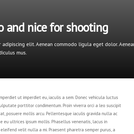
o and nice for shooting
 adipiscing elit. Aenean commodo ligula eget dolor. Aenea
diculus mus.
imperdiet ut imperdiet eu, iaculis a sem. Donec vehicula luctus
lputate porttitor condimentum. Proin viverra orci a leo suscipit
at, posuere mollis arcu. Pellentesque iaculis gravida nulla ac
e eu ultrices ipsum mollis. Phasellus venenatis, lacus in
 eleifend velit nulla a mi. Praesent pharetra semper purus, a