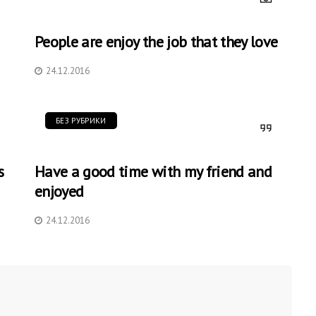
People are enjoy the job that they love
24.12.2016
БЕЗ РУБРИКИ
s
Have a good time with my friend and
enjoyed
24.12.2016