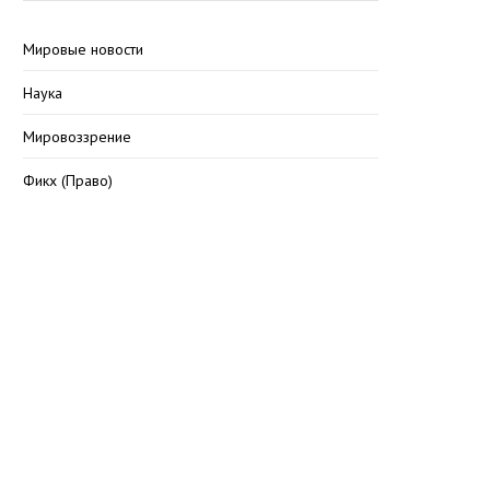
Мировые новости
Наука
Мировоззрение
Фикх (Право)