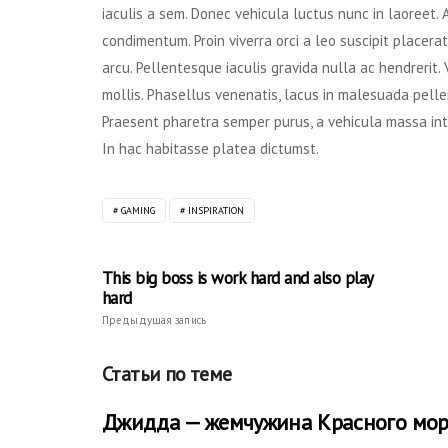
iaculis a sem. Donec vehicula luctus nunc in laoreet.
condimentum. Proin viverra orci a leo suscipit placera
arcu. Pellentesque iaculis gravida nulla ac hendrerit.
mollis. Phasellus venenatis, lacus in malesuada pellent
Praesent pharetra semper purus, a vehicula massa int
In hac habitasse platea dictumst.
GAMING
INSPIRATION
This big boss is work hard and also play
hard
Предыдущая запись
Статьи по теме
Джидда — жемчужина Красного мор