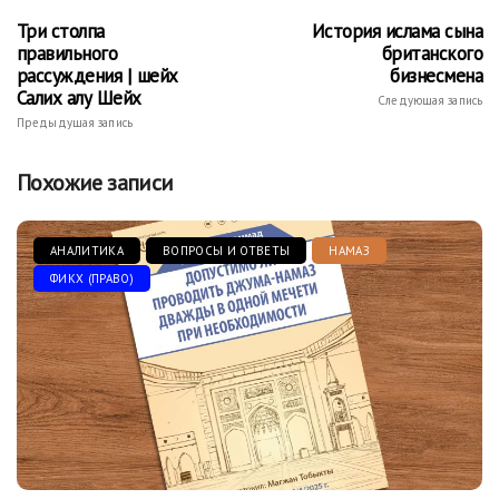
Три столпа
История ислама сына
правильного
британского
рассуждения | шейх
бизнесмена
Салих алу Шейх
Следующая запись
Предыдущая запись
Похожие записи
АНАЛИТИКА
ВОПРОСЫ И ОТВЕТЫ
НАМАЗ
ФИКХ (ПРАВО)