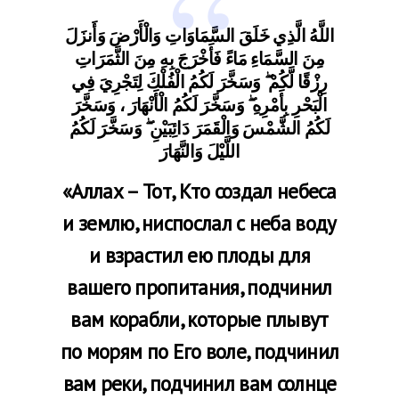
اللَّهُ الَّذِي خَلَقَ السَّمَاوَاتِ وَالْأَرْضَ وَأَنزَلَ
مِنَ السَّمَاءِ مَاءً فَأَخْرَجَ بِهِ مِنَ الثَّمَرَاتِ
رِزْقًا لَّكُمْ ۖ وَسَخَّرَ لَكُمُ الْفُلْكَ لِتَجْرِيَ فِي
الْبَحْرِ بِأَمْرِهِ ۖ وَسَخَّرَ لَكُمُ الْأَنْهَارَ ، وَسَخَّرَ
لَكُمُ الشَّمْسَ وَالْقَمَرَ دَائِبَيْنِ ۖ وَسَخَّرَ لَكُمُ
اللَّيْلَ وَالنَّهَارَ
«Аллах
–
Тот, Кто создал небеса
и землю, ниспослал с неба воду
и взрастил ею плоды для
вашего пропитания, подчинил
вам корабли, которые плывут
по морям по Его воле, подчинил
вам реки,
подчинил вам солнце