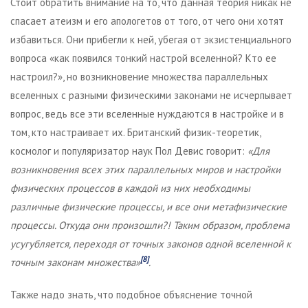
Стоит обратить внимание на то, что данная теория никак не
спасает атеизм и его апологетов от того, от чего они хотят
избавиться. Они прибегли к ней, убегая от экзистенциального
вопроса «как появился тонкий настрой вселенной? Кто ее
настроил?», но возникновение множества параллельных
вселенных с разными физическими законами не исчерпывает
вопрос, ведь все эти вселенные нуждаются в настройке и в
том, кто настраивает их. Британский физик-теоретик,
космолог и популяризатор наук Пол Девис говорит:
«Для
возникновения всех этих параллельных миров и настройки
физических процессов в каждой из них необходимы
различные физические процессы
,
и все они метафизические
процессы. Откуда они произошли?! Таким образом
,
проблема
усугубляется, переходя от точных законов одной вселенной к
[8]
точным законам
множества»
.
Также надо знать, что подобное объяснение точной