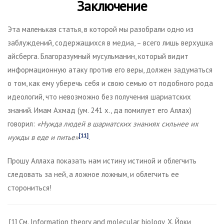
Заключение
Эта маленькая статья, в которой мы разобрали одно из
заблуждений, содержащихся в медиа, – всего лишь верхушка
айсберга. Благоразумный мусульманин, который видит
информационную атаку против его веры, должен задуматься
о том, как ему уберечь себя и свою семью от подобного рода
идеологий, что невозможно без получения шариатских
знаний. Имам Ахмад (ум. 241 х., да помилует его Аллах)
говорил:
«Нужда людей в шариатских знаниях сильнее их
[11]
нужды в еде и питье»
.
Прошу Аллаха показать нам истину истиной и облегчить
следовать за ней, а ложное ложным, и облегчить ее
сторониться!
[1] См. Information theory and molecular biology, Х. Йоки,