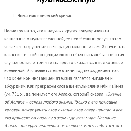
Эпистемологический кризис
Несмотря на то, что в научных кругах популяризовали
концепцию о мультивселенной, ее неизбежным результатом
является разрушение всего рационального и самой науки, так
как в свете этой концепции можно объяснять любые события
случайностью и тем, что мы просто оказались в подходящей
вселенной. Это является еще одним подтверждением того,
что конечной инстанцией атеизма является нигилизм и
абсурдизм. Как прекрасны слова шейхульислама Ибн Кайима
(ум. 751 х., да помилует его Аллах), который сказал:
«Знание
об Аллахе
–
основа любого знания. Только с его помощью
человек может узнать сво
е
счастье, сво
е
совершенство и все,
что приносит ему пользу в этом и другом мире. Незнание
Аллаха приводит человека к незнанию самого себя, того, что