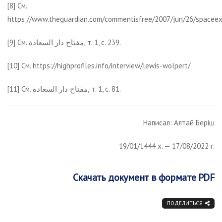
[8] См.
https://www.theguardian.com/commentisfree/2007/jun/26/spacee
[9] См. مفتاح دار السعادة, т. 1, с. 239.
[10] См. https://highprofiles.info/interview/lewis-wolpert/
[11] См. مفتاح دار السعادة, т. 1, с. 81.
Написал: Алтай Беріш
19/01/1444 х. — 17/08/2022 г.
Скачать документ в формате PDF
ПОДЕЛИТЬСЯ