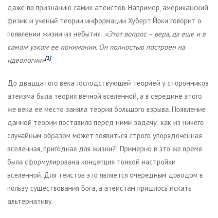
даже по признанию самих атеистов. Например, американский
физик и ученый теории информации Хуберт Йоки говорит о
появлении жизни из небытия:
«Этот вопрос
–
вера, да еще и в
самом узком ее понимании. Он полностью построен на
[1]
идеологии»
.
До двадцатого века господствующей теорией у сторонников
атеизма была теория вечной вселенной, а в середине этого
же века ее место заняла теория большого взрыва. Появление
данной теории поставило перед ними задачу: как из ничего
случайным образом может появиться строго упорядоченная
вселенная, пригодная для жизни?! Примерно в это же время
была сформулирована концепция тонкой настройки
вселенной. Для теистов это является очередным доводом в
пользу существования Бога, а атеистам пришлось искать
альтернативу.