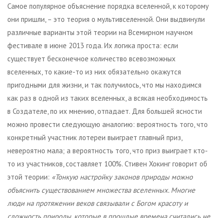
Самое популярное объяснение порядка вселенной, к которому
они пришли, – это теория о мультивселенной. Они выдвинули
различные варианты этой теории на Всемирном научном
фестивале в июне 2013 года. Их логика проста: если
существует бесконечное количество всевозможных
вселенных, то какие-то из них обязательно окажутся
пригодными для жизни, и так получилось, что мы находимся
как раз в одной из таких вселенных, а всякая необходимость
в Создателе, по их мнению, отпадает. Для большей ясности
можно провести следующую аналогию: вероятность того, что
конкретный участник лотереи выиграет главный приз,
невероятно мала; а вероятность того, что приз выиграет кто-
то из участников, составляет 100%. Стивен Хокинг говорит об
этой теории:
«Тонкую наст
р
ойку законов природы можно
объяснить существованием множества вселенных. Многие
люди на протяжении веков связывали с Богом красоту и
сложность природы, которые в прошлые времена считались не