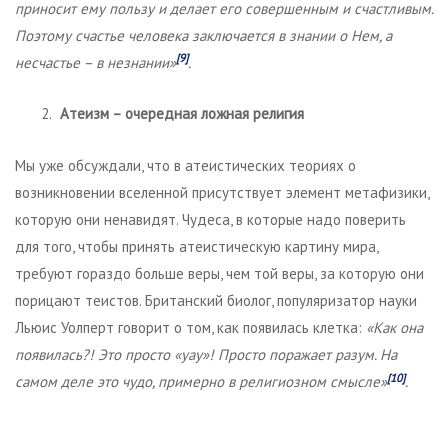
приносит ему пользу и делает его совершенным и счастливым.
Поэтому счастье человека заключается в знании о Нем, а
[9]
несчастье
–
в незнании»
.
Атеизм
–
очередная ложная религия
Мы уже обсуждали, что в атеистических теориях о
возникновении вселенной присутствует элемент метафизики,
которую они ненавидят. Чудеса, в которые надо поверить
для того, чтобы принять атеистическую картину мира,
требуют гораздо больше веры, чем той веры, за которую они
порицают теистов. Британский биолог, популяризатор науки
Льюис Уолперт говорит о том, как появилась клетка:
«Как она
появилась?! Это просто «уау»! Просто поражает разум. На
[10]
самом деле это чудо, примерно в религиозном смысле»
.