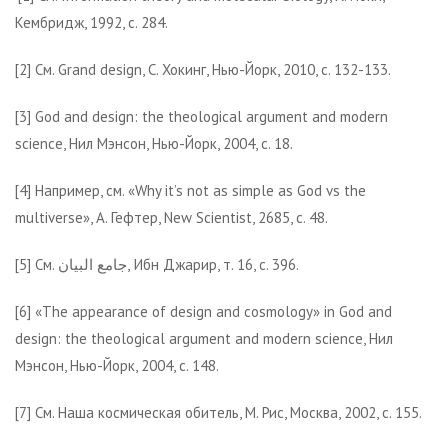
Кембридж, 1992, с. 284.
[2] См. Grand design, С. Хокинг, Нью-Йорк, 2010, с. 132-133.
[3] God and design: the theological argument and modern
science, Нил Мэнсон, Нью-Йорк, 2004, с. 18.
[4] Например, см. «Why it’s not as simple as God vs the
multiverse», А. Гефтер, New Scientist, 2685, с. 48.
[5] См. جامع البيان, Ибн Джарир, т. 16, с. 396.
[6] «The appearance of design and cosmology» in God and
design: the theological argument and modern science, Нил
Мэнсон, Нью-Йорк, 2004, с. 148.
[7] См. Наша космическая обитель, М. Рис, Москва, 2002, с. 155.