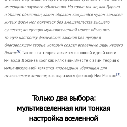
имеющими научного объяснения. Но точно так же, как Дарвин
и Уоллес объяснили
,
каким образом кажущийся чудом замысел
живых форм мог появиться без вмешательства высшего
существа, концепция мультивселенной может объяснить
точную настройку физических законов без нужды в
благоволящем творце, который создал вселенную ради нашего
[2]
блага»
.
Также эта теория является основной идеей книги
Ричарда Докинза «Бог как иллюзия». Вместе с этим теория о
мультивселенной является
«последним убежищем для
[3]
отчаявшегося атеиста»,
как выразился философ Нил Мэнсон
.
Только два выбора:
мультивселенная или тонкая
настройка вселенной