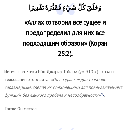
وَخَلَقَ كُلَّ شَيْءٍ فَقَدَّرَهُ تَقْدِيرًا
«Аллах сотворил все сущее и
предопределил для них все
подходящим образом»
(Коран
25:2).
Имам экзегетики Ибн Джарир Табари (ум. 310 х.) сказал в
толковании этого аята:
«Он создал каждое творение
соразмерным, сделал их подходящими для предназначенных
[5]
функций, без единого пробела и несообразности»
.
Также Он сказал: