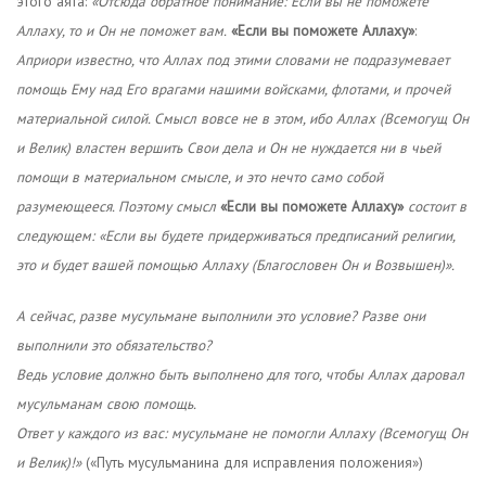
этого аята:
«Отсюда обратное понимание: Если вы не поможете
Аллаху, то и Он не поможет вам.
«Если вы поможете Аллаху»
:
Априори известно, что Аллах под этими словами не подразумевает
помощь Ему над Его врагами нашими войсками, флотами, и прочей
материальной силой. Смысл вовсе не в этом, ибо Аллах (Всемогущ Он
и Велик) властен вершить Свои дела и Он не нуждается ни в чьей
помощи в материальном смысле, и это нечто само собой
разумеющееся. Поэтому смысл
«Если вы поможете Аллаху»
состоит в
следующем: «Если вы будете придерживаться предписаний религии,
это и будет вашей помощью Аллаху (Благословен Он и Возвышен)».
А сейчас, разве мусульмане выполнили это условие? Разве они
выполнили это обязательство?
Ведь условие должно быть выполнено для того, чтобы Аллах даровал
мусульманам свою помощь.
Ответ у каждого из вас: мусульмане не помогли Аллаху (Всемогущ Он
и Велик)!»
(«Путь мусульманина для исправления положения»)