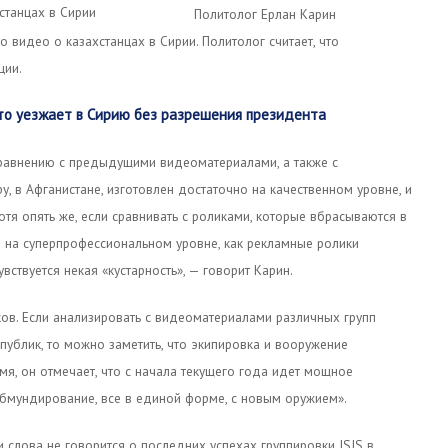
Политолог Ерлан Карин
 видео о казахстанцах в Сирии. Политолог считает, что
ции.
кто уезжает в Сирию без разрешения президента
сравнению с предыдущими видеоматериалами, а также с
, в Афганистане, изготовлен достаточно на качественном уровне, и
отя опять же, если сравнивать с роликами, которые вбрасываются в
ы на суперпрофессиональном уровне, как рекламные ролики
ствуется некая «кустарность», — говорит Карин.
ов. Если анализировать с видеоматериалами различных групп
публик, то можно заметить, что экипировка и вооружение
ремя, он отмечает, что с начала текущего года идет мощное
обмундирование, все в единой форме, с новым оружием».
и слова не говорится о последних успехах группировки ISIS в