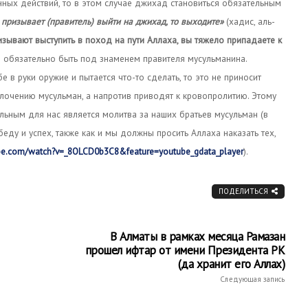
ных действий, то в этом случае джихад становиться обязательным
 призывает (правитель) выйти на джихад, то выходите»
(хадис, аль-
изывают выступить в поход на пути Аллаха, вы тяжело припадаете к
ен обязательно быть под знаменем правителя мусульманина.
 в руки оружие и пытается что-то сделать, то это не приносит
лочению мусульман, а напротив приводят к кровопролитию. Этому
ельным для нас является молитва за наших братьев мусульман (в
еду и успех, также как и мы должны просить Аллаха наказать тех,
be.com/watch?v=_8OLCD0b3C8&feature=youtube_gdata_player
).
ПОДЕЛИТЬСЯ
В Алматы в рамках месяца Рамазан
прошел ифтар от имени Президента РК
(да хранит его Аллах)
Следующая запись