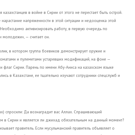
 казахстанцев в войне в Сирии от этого не перестает быть острой.
те нарастание напряженности в этой ситуации и недооценка этой
 Необходимо активизировать работу, в первую очередь по
 молодежи», — считает он.
лик, в котором группа боевиков демонстрирует оружие и
втоматами и пулеметами устаревших модификаций, на фоне —
 и флаг Сирии. Парень по имени Абу-Аниса на казахском языке
лись в Казахстане, ее тщательно изучают сотрудники спецслужб и
х) спросили: Да вознаградит вас Аллах. Спрашивающий
ьям в Сирии и является ли джихад обязательным на данный момент?
изывает правитель. Если мусульманский правитель объявляет о