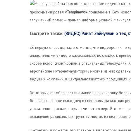
прокомментировал
«Tengrinews»
появление в Сети нового
запущенный ролик — пример информационной манипуля
Смотрите также:
(ВИДЕО) Ринат Зайнуллин о тех, 
«В первую очередь, надо отметить, что видеоролик по 
аналогичными видео о казахстанцах, воюющих, к примеру
скорее всего, смонтирован в специальных телестудиях. Х
европейские интернет-аудитории, многие из них сделан
ведущих компаний, в центральноазиатских продукциях чув
Во-вторых, он обращает внимание на экипировку боевик
боевиков — также выходцев из центральноазиатских рес
достаточно простые, старые, считает эксперт. В то же в
оснащение радикальных групп, «у многих из них новое 
«В-третьих, и пожалуй, это главное, в видеообращении н