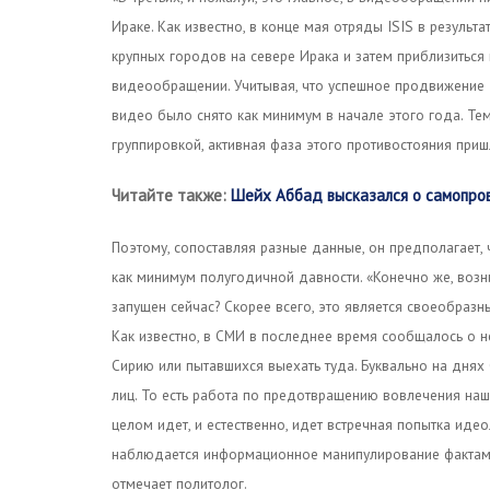
Ираке. Как известно, в конце мая отряды ISIS в резуль
крупных городов на севере Ирака и затем приблизиться
видеообращении. Учитывая, что успешное продвижение I
видео было снято как минимум в начале этого года. Тем
группировкой, активная фаза этого противостояния пришл
Читайте также:
Шейх Аббад высказался о самопро
Поэтому, сопоставляя разные данные, он предполагает, 
как минимум полугодичной давности. «Конечно же, возн
запущен сейчас? Скорее всего, это является своеобразн
Как известно, в СМИ в последнее время сообщалось о н
Сирию или пытавшихся выехать туда. Буквально на дня
лиц. То есть работа по предотвращению вовлечения на
целом идет, и естественно, идет встречная попытка идео
наблюдается информационное манипулирование фактами
отмечает политолог.