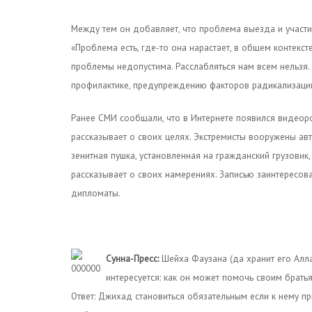
Между тем он добавляет, что проблема выезда и участия
«Проблема есть, где-то она нарастает, в общем контекс
проблемы недопустима. Расслабляться нам всем нельзя.
профилактике, предупреждению факторов радикализации
Ранее СМИ сообщали, что в Интернете появился видеоро
рассказывает о своих целях. Экстремисты вооружены а
зенитная пушка, установленная на гражданский грузовик,
рассказывает о своих намерениях. Записью заинтересова
дипломаты.
Сунна-Пресс:
Шейха Фаузана (да хранит его Алла
интересуется: как он может помочь своим брат
Ответ: Джихад становиться обязательным если к нему пр