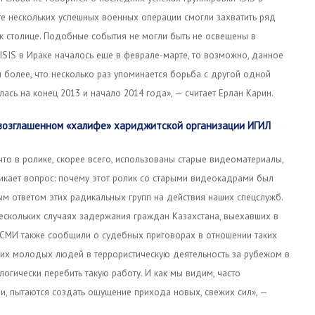
тате нескольких успешных военных операции смогли захватить ряд
 к столице. Подобные события не могли быть не освещены в
SIS в Ираке началось еще в феврале-марте, то возможно, данное
 более, что несколько раз упоминается борьба с другой одной
ась на конец 2013 и начало 2014 года», — считает Ерлан Карин.
возглашенном «халифе» хариджитской организации ИГИЛ
что в ролике, скорее всего, использованы старые видеоматериалы,
икает вопрос: почему этот ролик со старыми видеокадрами был
ым ответом этих радикальных групп на действия наших спецслужб.
ескольких случаях задержания граждан Казахстана, выехавших в
х СМИ также сообщили о судебных приговорах в отношении таких
ших молодых людей в террористическую деятельность за рубежом в
логически перебить такую работу. И как мы видим, часто
, пытаются создать ощущение прихода новых, свежих сил», —