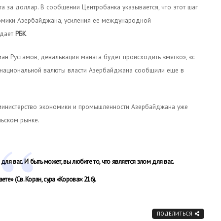
а за доллар. В сообщении Центробанка указывается, что этот шаг
омики Азербайджана, усиления ее международной
едает
РБК
.
н Рустамов, девальвация маната будет происходить «мягко», «с
и национальной валюты власти Азербайджана сообщили еще в
 министерство экономики и промышленности Азербайджана уже
льском рынке.
 для вас. И быть может, вы любите то, что является злом для вас.
аете»
(Св. Коран, сура «Корова»: 216).
ПОДЕЛИТЬСЯ