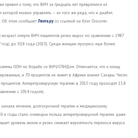
и привел к тому, что ВИЧ за тридцать лет превратился из
 которой можно управлять — из того же ряда, что и диабет,
я. Об этом сообщает
Лента.ру
со ссылкой на блог Discover.
 возраст смерти ВИЧ-пациентов резко вырос по сравнению с 1987
7 год) до 50,8 года (2013). Среди женщин прогресс еще более
граммы ООН по борьбе со ВИЧ/СПИДом. Отмечается, что к концу
ированных, и 70 процентов их живет в Африке южнее Сахары. Число
 процентов. Антиретровирусную терапию в 2015 году проходят 15,8
авнению с 2014 годом).
о начала лечения, долгосрочной терапии и медицинскому
0-е годы стало очевидна польза антиретровирусной терапии: даже
шает уровень жизни и резко снижает вероятность переноса вируса