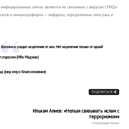
Ч-инфицированных сейчас являются не связанные с вирусом СПИДа
ратов и иммунодефицита — инфаркты, определенные типа рака и
 болезни и создал исцеления от них. Нет исцеления только от одной
 старости»
(Ибн Маджах)
д (мир ему и благословение)
ПОДЕЛИТЬСЯ
Ильхам Алиев: «Нельзя связывать ислам с
терроризмом»
Следующая запись