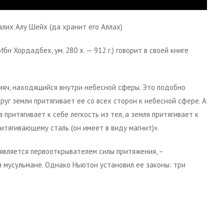
лих Алу Шейх (да хранит его Аллах)
н Хордадбех, ум. 280 х. — 912 г.) говорит в своей книге
 мяч, находящийся внутри небесной сферы. Это подобно
руг земли притягивает ее со всех сторон к небесной сфере. А
притягивает к себе легкость из тел, а земля притягивает к
ритягивающему сталь (он имеет в виду магнит)».
 является первооткрывателем силы притяжения, –
 мусульмане. Однако Ньютон установил ее законы: три