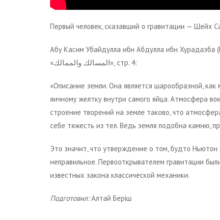
Первый человек, сказавший о гравитации — Шейх Са
Абу Касим Убайдулла ибн Абдулла ибн Хурадазба (Иб
«المسالك والممالك», стр. 4:
«Описание земли. Она является шарообразной, как
яичному желтку внутри самого яйца. Атмосфера вок
строение творений на земле таково, что атмосфера 
себе тяжесть из тел. Ведь земля подобна камню, п
Это значит, что утверждение о том, будто Ньютон
неправильное. Первооткрывателем гравитации были
известных закона классической механики.
Подготовил:
Алтай Беріш