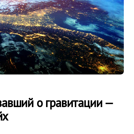
завший о гравитации —
йх