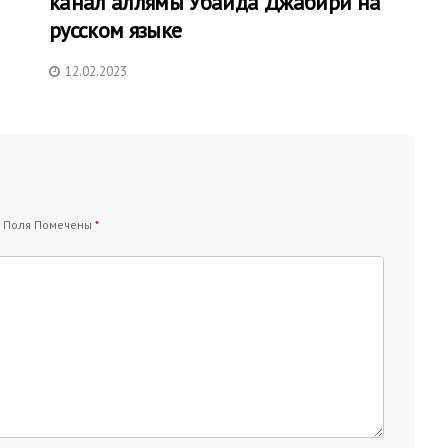
канал аллямы Убайда Джабири на
русском языке
12.02.2023
 Поля Помечены
*