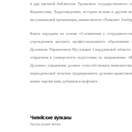
в дар научной библиотеке Уральского государственного г
Коранистике, Хадисоведению, истории ислама и другим ис
мусульманской организации, имама мечети «Рамазан» Альбир
Книги переданы на основе «Соглашения о сотрудничест
учреждением высшего профессионального образования 
Духовным Управлением Мусульман Свердловской области в 
открытием в университете подготовки по направлению «Ис
Духовное управление должно «способствовать комплектов
периодической печатью традиционного духовно-нравственн
новые партии книг, добавили в муфтияте.
Чилийские вулканы
Предыдущая запись