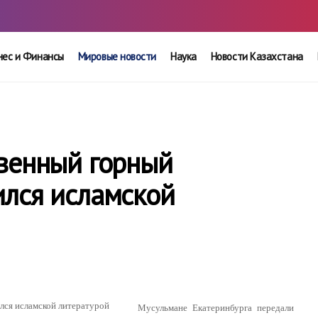
нес и Финансы
Мировые новости
Наука
Новости Казахстана
твенный горный
ился исламской
Мусульмане Екатеринбурга передали