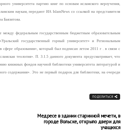
орного университета партию книг по основам исламского вероучения,
ламским наукам, передают ИА IslamNews со ссылкой на представителя
а Баязитова.
ве между федеральным государственным бюджетным образовательным
«Уральский государственный горный университет» и Региональным
сфере образования», который был подписан летом 2011 г . в связи с
ламская теология». П. 3.1.5 данного документа предусматривает, что
анию книжных фондов научной библиотеки университета литературой и
ого содержания». Это не первый подарок для библиотеки, на очереди
ПОДЕЛИТЬСЯ
Медресе в здании старинной мечети, в
городе Вольске, открыло двери для
учащихся