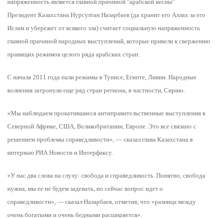
Президент Казахстана Нурсултан Назарбаев (да хранит его Аллах за его
Ислам и убережет от всякого зла) считает социальную напряженность
главной причиной народных выступлений, которые привели к свержению
правящих режимов целого ряда арабских стран.
С начала 2011 года пали режимы в Тунисе, Египте, Ливии. Народные
волнения затронули еще ряд стран региона, в частности, Сирию.
«Мы наблюдаем прокатившиеся антиправительственные выступления в
Северной Африке, США, Великобритании, Европе. Это все связано с
решением проблемы справедливости», — сказал глава Казахстана в
интервью РИА Новости и Интерфаксу.
«У нас два слова на слуху: свобода и справедливость. Понятно, свобода
нужна, мы ее не будем задевать, но сейчас вопрос идет о
справедливости», — сказал Назарбаев, отметив, что «разница между
очень богатыми и очень бедными расширяется».