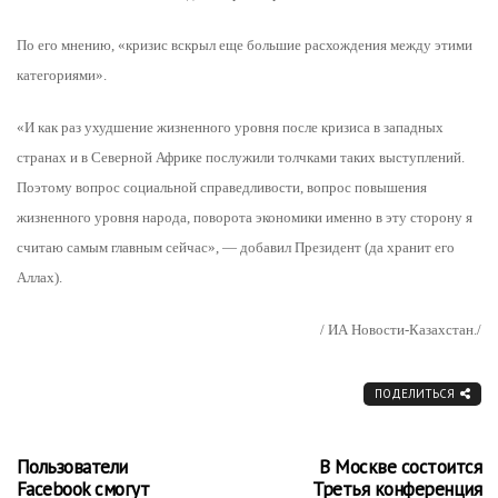
По его мнению, «кризис вскрыл еще большие расхождения между этими
категориями».
«И как раз ухудшение жизненного уровня после кризиса в западных
странах и в Северной Африке послужили толчками таких выступлений.
Поэтому вопрос социальной справедливости, вопрос повышения
жизненного уровня народа, поворота экономики именно в эту сторону я
считаю самым главным сейчас», — добавил Президент (да хранит его
Аллах).
/ ИА Новости-Казахстан./
ПОДЕЛИТЬСЯ
Пользователи
В Москве состоится
Facebook смогут
Третья конференция