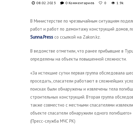
08.02.2023
0 Комментариев
1.9k
0
В Министерстве по чрезвычайным ситуациям подел
работ и работ по демонтажу конструкций домов, 
Sunna.Press
со ссылкой на Zakon.kz.
В ведомстве отметили, что ранее прибывшие в Тур
определены на объекты повышенной сложности.
«За истекшие сутки первая группа обследовала ш
проседать, спасатели работают в сложнейших усло
поисках были обнаружены и извлечены тела погибш
строительных конструкций. Вторая группа обслед
также совместно с местными спасателями извлекл
объекте спасатели обнаружили одного погибшего»
(Пресс-служба МЧС РК)