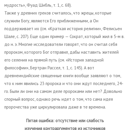
мудрость», Фуад Шибль, т. 1, с. 68).
Также у древних греков считалось, что жрецы, которые
служили Богу, являются Его приближенными, а Он
поддерживает их (см. «Краткая история религии», Фелисьен
Шале, с. 207). Еще один пример — Сократ, который жил в 5-м в.
до н. э. Многие исследователи говорят, что он считал себя
пророком, которого Бог отправил, дабы наставить жителей
его селения на прямой путь (см. «История западной
философии», Бертран Рассел, т. 1, с. 145). А вот
древнеиндийские священные книги вообще заявляют о том,
что к ним явились 23 пророка и что они ждут последнего, 24-
го. Были ли они на самом деле пророками или нет? Довольно
спорный вопрос, однако речь идет о том, что сама идея
пророчества уже циркулировала даже в те времена.
Пятая ошибка: отсутствие или слабость
изучения контраргументов из источников