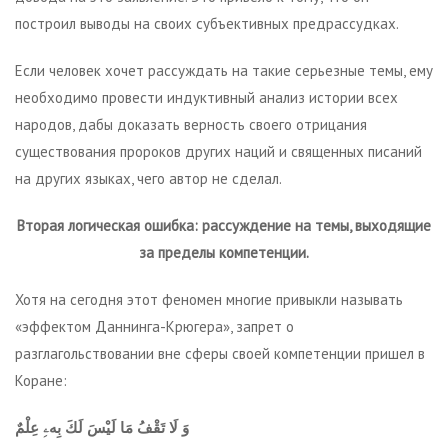
построил выводы на своих субъективных предрассудках.
Если человек хочет рассуждать на такие серьезные темы, ему
необходимо провести индуктивный анализ истории всех
народов, дабы доказать верность своего отрицания
существования пророков других наций и священных писаний
на других языках, чего автор не сделал.
Вторая логическая ошибка: рассуждение на темы, выходящие
за пределы компетенции.
Хотя на сегодня этот феномен многие привыкли называть
«эффектом Даннинга-Крюгера», запрет о
разглагольствовании вне сферы своей компетенции пришел в
Коране:
وَ لَا تَقْفُ مَا لَيْسَ لَكَ بِهۦِ عِلْمٌ