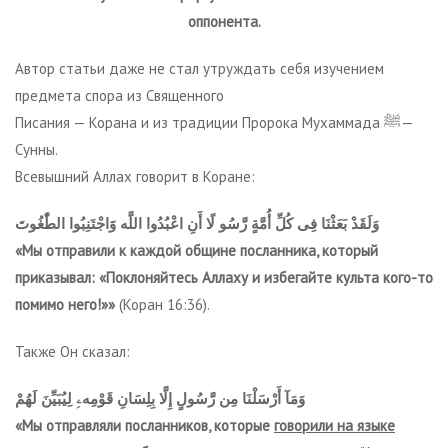
оппонента.
Автор статьи даже не стал утруждать себя изучением
предмета спора из Священного
Писания — Корана и из традиции Пророка Мухаммада ﷺ—
Сунны.
Всевышний Аллах говорит в Коране:
وَلَقَدْ بَعَثْنَا فِى كُلِّ أُمَّةٍ رَّسُو لًا أَنِ اعْبُدُوا اللَّه وََاجْتَنِبُوا الطّٰغُوتَ
«Мы отправили к каждой общине посланника, который
приказывал: «Поклоняйтесь Аллаху и избегайте культа кого-то
помимо него!»»
(Коран 16:36).
Также Он сказал:
وَمَآ أَرْسَلْنَا مِن رَّسُولٍ إِلَّا بِلِسَانِ قَوْمِهۦِ لِيُبَيِّنَ لَهُمْ
«Мы отправляли посланников, которые
говорили на языке