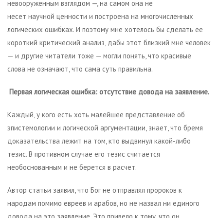
невооруженным взглядом —, на самом она не
несет научной ценности и построена на многочисленных
логических ошибках. И поэтому мне хотелось бы сделать ее
короткий критический анализ, дабы этот близкий мне человек
— и другие читатели тоже — могли понять, что красивые
слова не означают, что сама суть правильна.
Первая логическая ошибка: отсутствие довода на заявление.
Каждый, у кого есть хоть малейшее представление об
эпистемологии и логической аргументации, знает, что бремя
доказательства лежит на том, кто выдвинул какой-либо
тезис. В противном случае его тезис считается
необоснованным и не берется в расчет.
Автор статьи заявил, что Бог не отправлял пророков к
народам помимо евреев и арабов, но не назвал ни единого
довода на это заявление. Это привело к тому, что он