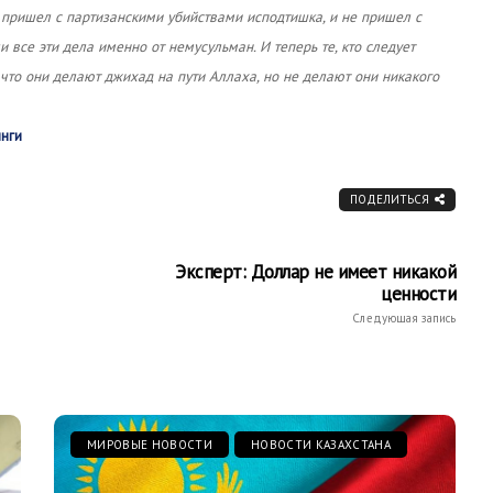
 пришел с партизанскими убийствами исподтишка, и не пришел с
все эти дела именно от немусульман. И теперь те, кто следует
 что они делают джихад на пути Аллаха, но не делают они никакого
нги
ПОДЕЛИТЬСЯ
Эксперт: Доллар не имеет никакой
ценности
Следующая запись
МИРОВЫЕ НОВОСТИ
НОВОСТИ КАЗАХСТАНА