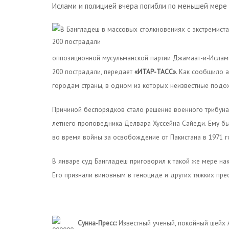
Ислами и полицией вчера погибли по меньшей мере 
оппозиционной мусульманской партии Джамаат-и-Ислами
200 пострадали, передает
«ИТАР-ТАСС»
. Как сообщило а
городам страны, в одном из которых неизвестные подо
Причиной беспорядков стало решение военного трибунал
летнего проповедника Делвара Хуссейна Сайеди. Ему б
во время войны за освобождение от Пакистана в 1971 г
В январе суд Бангладеш приговорил к такой же мере н
Его признали виновным в геноциде и других тяжких прес
Сунна-Пресс:
Известный ученый, покойный шейх 