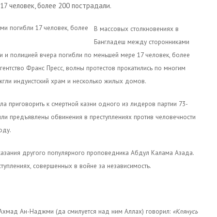
17 человек, более 200 пострадали.
В массовых столкновениях в
Бангладеш между сторонниками
 и полицией вчера погибли по меньшей мере 17 человек, более
гентство Франс Пресс, волны протестов прокатились по многим
жгли индуистский храм и несколько жилых домов.
а приговорить к смертной казни одного из лидеров партии 73-
ыли предъявлены обвинения в преступлениях против человечности
оду.
аказания другого популярного проповедника Абдул Калама Азада.
туплениях, совершенных в войне за независимость.
Ахмад Ан-Наджми (да смилуется над ним Аллах) говорил:
«Клянусь