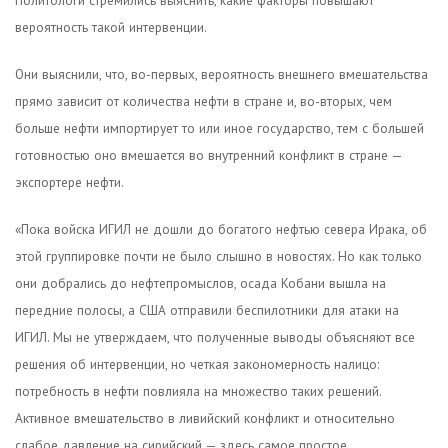
Политологи стремились выяснить, какие факторы повышают
вероятность такой интервенции.
Они выяснили, что, во-первых, вероятность внешнего вмешательства
прямо зависит от количества нефти в стране и, во-вторых, чем
больше нефти импортирует то или иное государство, тем с большей
готовностью оно вмешается во внутренний конфликт в стране —
экспортере нефти.
«Пока войска ИГИЛ не дошли до богатого нефтью севера Ирака, об
этой группировке почти не было слышно в новостях. Но как только
они добрались до нефтепромыслов, осада Кобани вышла на
передние полосы, а США отправили беспилотники для атаки на
ИГИЛ. Мы не утверждаем, что полученные выводы объясняют все
решения об интервенции, но четкая закономерность налицо:
потребность в нефти повлияла на множество таких решений.
Активное вмешательство в ливийский конфликт и относительно
слабое давление на сирийский — здесь самое простое