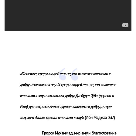
«Поистине, среди людей есть те, кто являются ключами к
добру и замками к злу. И среди людей есть те, кто являются
ключами к злу и замками к добру. Да будет Туба (дерево в
Раю) для тех, кого Аллах сделал ключами к добру, и горе
тем, кого Аллах сделал ключами к злу!»
(Ибн Маджах 237)
Пророк Мухаммад, мир ему и благословение