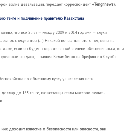
орой волне девальвации, передает корреспондент
«Tengrinews»
.
цию тенге и подчинение правителю Казахстана
апомню, что все 5 лет — между 2009 и 2014 годами — слухи
ь рынок спекулянтов (…) Никакой почвы для этого нет, цены на
о даже, если он будет в определенной степени обесцениваться, то и
ас прочности создан», — заявил Келимбетов на брифинге в Службе
еспокойства по обменному курсу у населения нет».
доллар до 185 тенге, казахстанцы стали массово скупать
и.
 них доходит известие о безопасности или опасности, они