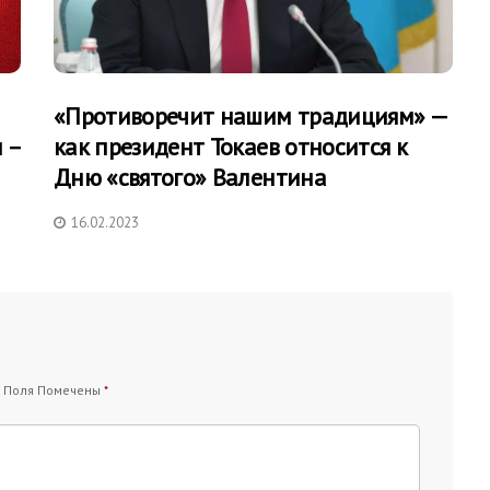
«Противоречит нашим традициям» —
 –
как президент Токаев относится к
Дню «святого» Валентина
16.02.2023
 Поля Помечены
*