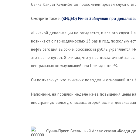
банка Кайрат Келимбетов прокомментировал слухи о вт
Смотрите также:
(ВИДЕО) Ринат Зайнуллин про девальва
«Никакой девальвации не ожидается, и все это слухи. Н
возникают с периодичностью 13 раз в год, поскольку ест
нефть сегодня высокие, российский рубль укрепляется. Н
это нас не пугает. Я считаю, что у нас достаточный зап
центральных коммуникаций при Президенте РК.
Он подчеркнул, что «никаких поводов и оснований для б
Напомним, на прошлой неделе из-за повышения цены на 
иностранную валюту, опасаясь второй волны девальваци
Сунна-Пресс
: Всевышний Аллах сказал
«Когда до