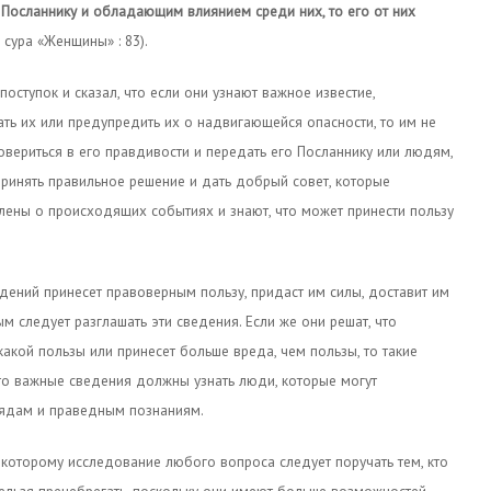
к Посланнику и обладающим влиянием среди них, то его от них
, сура «Женщины» : 83).
оступок и сказал, что если они узнают важное известие,
ь их или предупредить их о надвигающейся опасности, то им не
овериться в его правдивости и передать его Посланнику или людям,
инять правильное решение и дать добрый совет, которые
ены о происходящих событиях и знают, что может принести пользу
дений принесет правоверным пользу, придаст им силы, доставит им
м следует разглашать эти сведения. Если же они решат, что
акой пользы или принесет больше вреда, чем пользы, то такие
что важные сведения должны узнать люди, которые могут
лядам и праведным познаниям.
 которому исследование любого вопроса следует поручать тем, кто