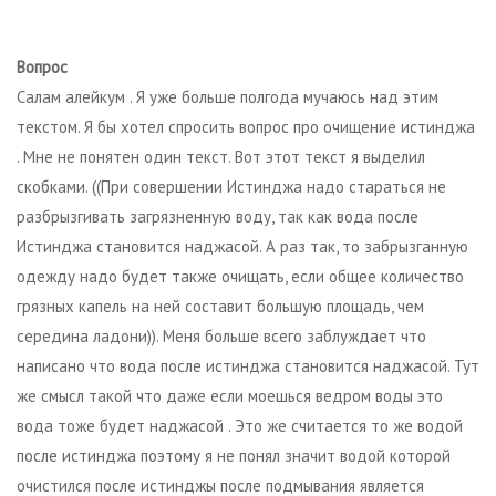
Вопрос
Салам алейкум . Я уже больше полгода мучаюсь над этим
текстом. Я бы хотел спросить вопрос про очищение истинджа
. Мне не понятен один текст. Вот этот текст я выделил
скобками. ((При совершении Истинджа надо стараться не
разбрызгивать загрязненную воду, так как вода после
Истинджа становится наджасой. А раз так, то забрызганную
одежду надо будет также очищать, если общее количество
грязных капель на ней составит большую площадь, чем
середина ладони)). Меня больше всего заблуждает что
написано что вода после истинджа становится наджасой. Тут
же смысл такой что даже если моешься ведром воды это
вода тоже будет наджасой . Это же считается то же водой
после истинджа поэтому я не понял значит водой которой
очистился после истинджы после подмывания является