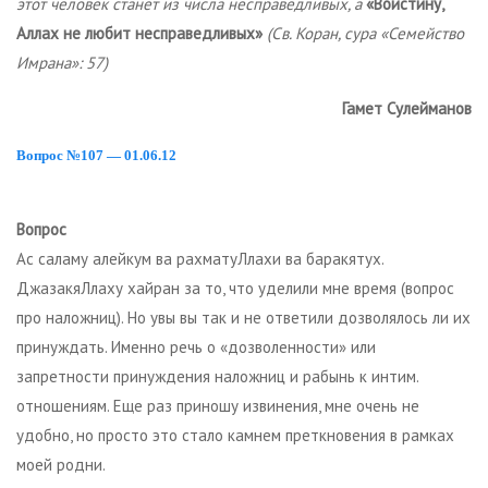
этот человек станет из числа несправедливых, а
«Воистину,
Аллах не любит несправедливых»
(Св. Коран, сура «Семейство
Имрана»: 57)
Гамет Сулейманов
Вопрос №107 — 01.06.12
Вопрос
Ас саламу алейкум ва рахматуЛлахи ва баракятух.
ДжазакяЛлаху хайран за то, что уделили мне время (вопрос
про наложниц). Но увы вы так и не ответили дозволялось ли их
принуждать. Именно речь о «дозволенности» или
запретности принуждения наложниц и рабынь к интим.
отношениям. Еще раз приношу извинения, мне очень не
удобно, но просто это стало камнем преткновения в рамках
моей родни.