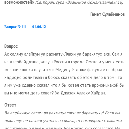
возможностей»
(Св. Коран, сура «Взаимное Обманывание»: 16)
Гамет Сулейманов
Вопрос №111 — 01.06.12
Вопрос
Ас саляму алейкум уа рахмату-Ллахи уа баракятух ахи. Сам я
из Азербайджана, живу в России в городе Омске и у меня есть
желание поехать учится в Медину. Я даже факультет выбрал
хадис,но родителям я боюсь сказать об этом дело в том что
я им уже сдавно сказал что я бы хотел стать врочом, какой бы
вы мне могли дать совет? Уа Джазак Аллаху Хайран.
Ответ
Ва алейкумус салам ва рахматуллахи ва баракатуху! Если вы
пока еще не начали учиться на врача, то поговорите с вашими
родителями о вашем желании. Возможно, они согласятся. Но