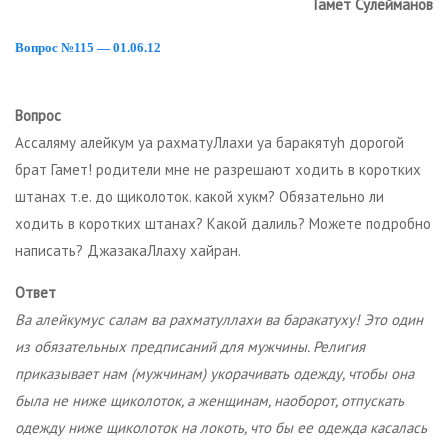
Гамет Сулейманов
Вопрос №115 — 01.06.12
Вопрос
Ассаляму алейкум уа рахматуЛлахи уа баракятуh дорогой
брат Гамет! родители мне не разрешают ходить в коротких
штанах т.е. до щиколоток. какой хукм? Обязательно ли
ходить в коротких штанах? Какой далиль? Можете подробно
написать? ДжазакаЛлаху хайран.
Ответ
Ва алейкумус салам ва рахматуллахи ва баракатуху! Это один
из обязательных предписаний для мужчины. Религия
приказывает нам (мужчинам) укорачивать одежду, чтобы она
была не ниже щиколоток, а женщинам, наоборот, отпускать
одежду ниже щиколоток на локоть, что бы ее одежда касалась