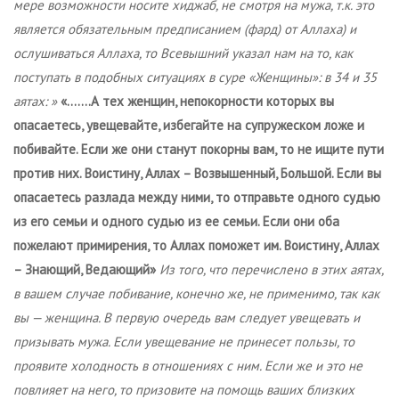
мере возможности носите хиджаб, не смотря на мужа, т.к. это
является обязательным предписанием (фард) от Аллаха) и
ослушиваться Аллаха, то Всевышний указал нам на то, как
поступать в подобных ситуациях в суре «Женщины»: в 34 и 35
аятах: »
«…….А тех женщин, непокорности которых вы
опасаетесь, увещевайте, избегайте на супружеском ложе и
побивайте. Если же они станут покорны вам, то не ищите пути
против них. Воистину, Аллах – Возвышенный, Большой. Если вы
опасаетесь разлада между ними, то отправьте одного судью
из его семьи и одного судью из ее семьи. Если они оба
пожелают примирения, то Аллах поможет им. Воистину, Аллах
– Знающий, Ведающий»
Из того, что перечислено в этих аятах,
в вашем случае побивание, конечно же, не применимо, так как
вы — женщина. В первую очередь вам следует увещевать и
призывать мужа. Если увещевание не принесет пользы, то
проявите холодность в отношениях с ним. Если же и это не
повлияет на него, то призовите на помощь ваших близких