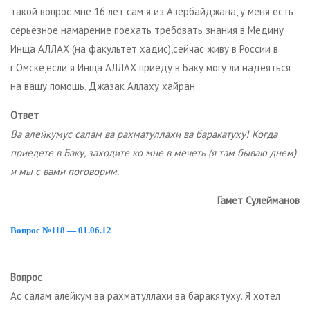
такой вопрос мне 16 лет сам я из Азербайджана, у меня есть
серьёзное намарение поехать требовать знания в Медину
Инща АЛЛАХ (на факультет хадис),сейчас живу в России в
г.Омске,если я Инща АЛЛАХ приеду в Баку могу ли надеяться
на вашу помошь, Джазак Аллаху хайран
Ответ
Ва алейкумус салам ва рахматуллахи ва баракатуху! Когда
приедете в Баку, заходите ко мне в мечеть (я там бываю днем)
и мы с вами поговорим.
Гамет Сулейманов
Вопрос №118 — 01.06.12
Вопрос
Ас салам алейкум ва рахматуллахи ва баракятуху. Я хотел