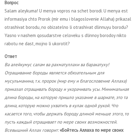
Вопрос
Salam aleykuma! U menya vopros na schet borodi. U menya est
informasiya chto Prorok (mir emu i blagoslovenie Allaha) prikazal
otrashivat borodu, no obizatelno li otrashivat dlinnuyu borodu?
Yasno v nashem qosudarstve celoveku s dlinnoy borodoy nikto
rabotu ne dast, mojno li ukorotit?
Ответ
Ва алейкумус салам ва рахматуллахи ва баракатуху!
Отращивание бороды является обязательным для
мусульманина, т.к. пророк (мир ему и благословение Аллаха)
приказал отращивать бороду и укорачивать усы. Минимальная
длина бороды, на которую пришло указание в шариате, это та
длина, которую можно ухватить в кулак одной рукой. Что
касается того, чтобы держать бороду длиной меньше этого, то
пусть каждый отращивает по мере своих возможностей.
Всевышний Аллах говорит:
«Бойтесь Аллаха по мере своих