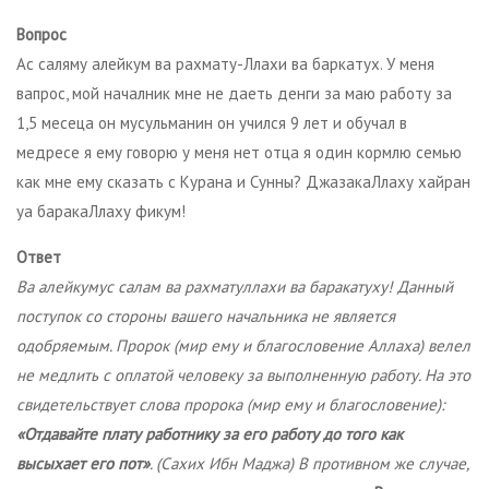
Вопрос
Ас саляму алейкум ва рахмату-Ллахи ва баркатух. У меня
вапрос, мой началник мне не даеть денги за маю работу за
1,5 месеца он мусульманин он учился 9 лет и обучал в
медресе я ему говорю у меня нет отца я один кормлю семью
как мне ему сказать с Курана и Сунны? ДжазакаЛлаху хайран
уа баракаЛлаху фикум!
Ответ
Ва алейкумус салам ва рахматуллахи ва баракатуху! Данный
поступок со стороны вашего начальника не является
одобряемым. Пророк (мир ему и благословение Аллаха) велел
не медлить с оплатой человеку за выполненную работу. На это
свидетельствует слова пророка (мир ему и благословение):
«Отдавайте плату работнику за его работу до того как
высыхает его пот»
. (Сахих Ибн Маджа) В противном же случае,