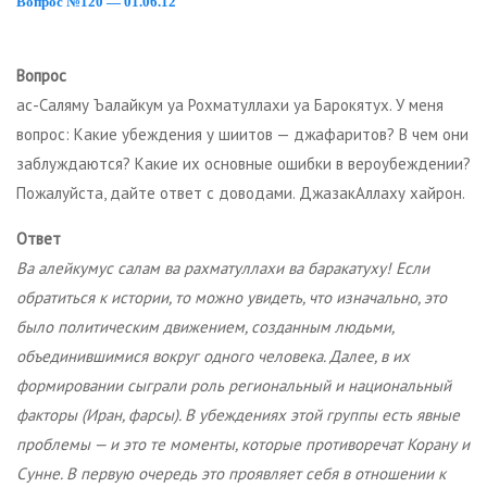
Вопрос №120 — 01.06.12
Вопрос
ас-Саляму Ъалайкум уа Рохматуллахи уа Барокятух. У меня
вопрос: Какие убеждения у шиитов — джафаритов? В чем они
заблуждаются? Какие их основные ошибки в вероубеждении?
Пожалуйста, дайте ответ с доводами. ДжазакАллаху хайрон.
Ответ
Ва алейкумус салам ва рахматуллахи ва баракатуху! Если
обратиться к истории, то можно увидеть, что изначально, это
было политическим движением, созданным людьми,
объединившимися вокруг одного человека. Далее, в их
формировании сыграли роль региональный и национальный
факторы (Иран, фарсы). В убеждениях этой группы есть явные
проблемы — и это те моменты, которые противоречат Корану и
Сунне. В первую очередь это проявляет себя в отношении к