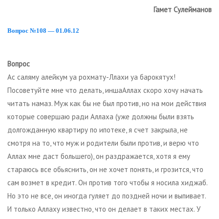
Гамет Сулейманов
Вопрос №108 — 01.06.12
Вопрос
Ас саляму алейкум уа рохмату-Ллахи уа барокятух!
Посоветуйте мне что делать, иншаАллах скоро хочу начать
читать намаз. Муж как бы не был против, но на мои действия
которые совершаю ради Аллаха (уже должны были взять
долгожданную квартиру по ипотеке, я счет закрыла, не
смотря на то, что муж и родители были против, и верю что
Аллах мне даст большего), он раздражается, хотя я ему
стараюсь все обьяснить, он не хочет понять, и грозится, что
сам возмет в кредит. Он против того чтобы я носила хиджаб.
Но это не все, он иногда гуляет до поздней ночи и выпивает.
И только Аллаху известно, что он делает в таких местах. У